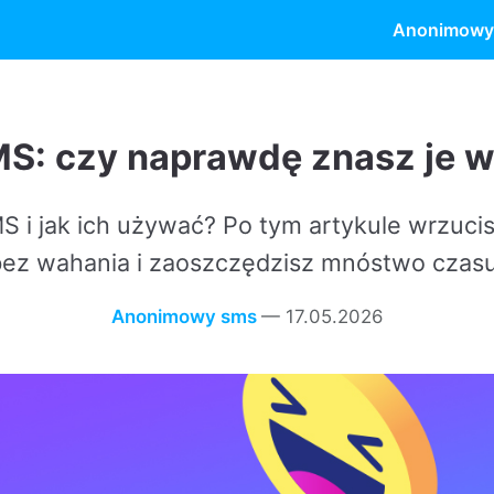
Anonimowy
y naprawdę znasz je wszystkie?
ch używać? Po tym artykule wrzucisz skróty do swoi
ia i zaoszczędzisz mnóstwo czasu przy pisaniu.
Anonimowy sms
—
17.05.2026