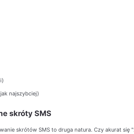
i)
jak najszybciej)
ne skróty SMS
anie skrótów SMS to druga natura. Czy akurat się "x