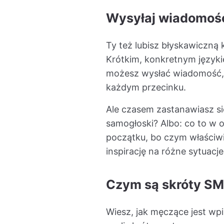
Wysyłaj wiadomośc
Ty też lubisz błyskawiczną
Krótkim, konkretnym język
możesz wysłać wiadomość, n
każdym przecinku.
Ale czasem zastanawiasz się
samogłoski? Albo: co to w 
początku, bo czym właściw
inspirację na różne sytuacje
Czym są skróty S
Wiesz, jak męczące jest w