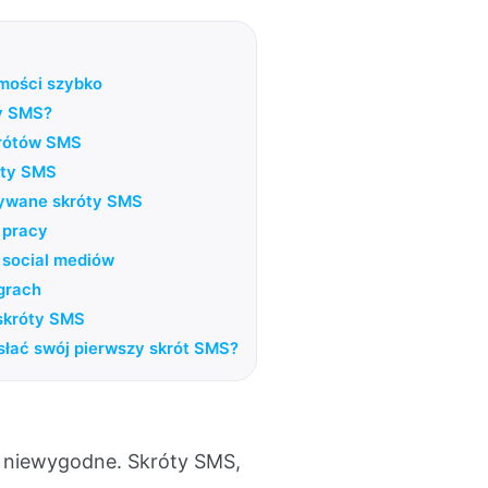
mości szybko
y SMS?
rótów SMS
óty SMS
żywane skróty SMS
 pracy
 social mediów
grach
skróty SMS
słać swój pierwszy skrót SMS?
i niewygodne. Skróty SMS,