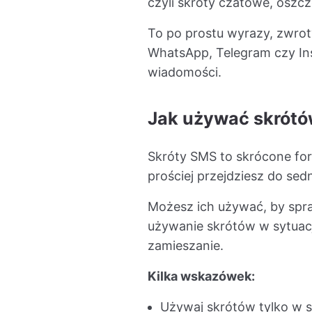
czyli skróty czatowe, oszcz
To po prostu wyrazy, zwrot
WhatsApp, Telegram czy Ins
wiadomości.
Jak używać skrót
Skróty SMS to skrócone for
prościej przejdziesz do sed
Możesz ich używać, by spra
używanie skrótów w sytuacj
zamieszanie.
Kilka wskazówek:
Używaj skrótów tylko w s