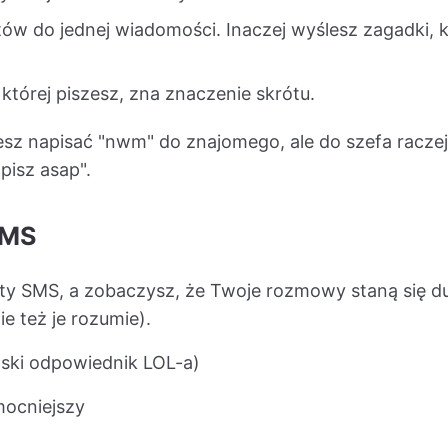
tów do jednej wiadomości. Inaczej wyślesz zagadki, 
 której piszesz, zna znaczenie skrótu.
sz napisać "nwm" do znajomego, ale do szefa raczej 
pisz asap".
SMS
ty SMS, a zobaczysz, że Twoje rozmowy staną się d
ie też je rozumie).
lski odpowiednik LOL-a)
mocniejszy