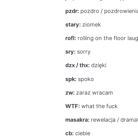
pzdr:
pozdro / pozdrowieni
stary:
ziomek
rofl:
rolling on the floor lau
sry:
sorry
dzx / thx:
dzięki
spk:
spoko
zw:
zaraz wracam
WTF:
what the fuck
masakra:
rewelacja / dramat
cb:
ciebie