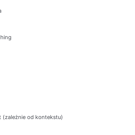
a
ghing
 (zależnie od kontekstu)