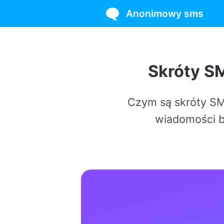
Anonimowy sms
Skróty SMS: cz
Czym są skróty SMS i jak i
wiadomości bez wahan