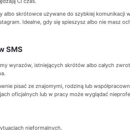
ędzają Ci czas.
y albo skrótowce używane do szybkiej komunikacji w 
tagram. Idealne, gdy się spieszysz albo nie masz och
ów SMS
my wyrazów, istniejących skrótów albo całych zwrotó
na.
wnie pisać ze znajomymi, rodziną lub współpracowni
ach oficjalnych lub w pracy może wyglądać nieprof
ytuacjach nieformalnych.