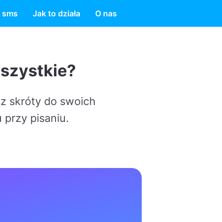
 sms
Jak to działa
O nas
ch