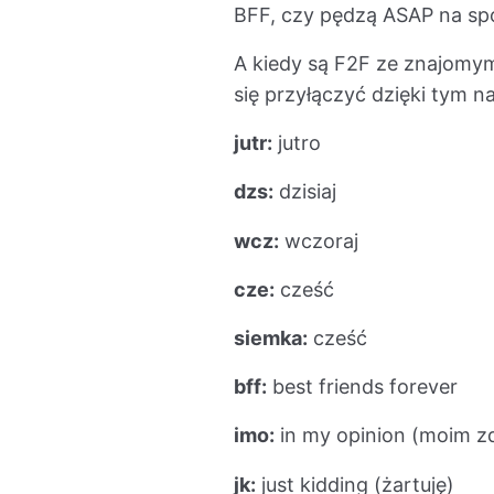
BFF, czy pędzą ASAP na spot
A kiedy są F2F ze znajomym
się przyłączyć dzięki tym 
jutr:
jutro
dzs:
dzisiaj
wcz:
wczoraj
cze:
cześć
siemka:
cześć
bff:
best friends forever
imo:
in my opinion (moim z
jk:
just kidding (żartuję)