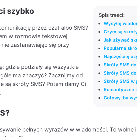
i szybko
Spis treści:
Wysyłaj wiado
 komunikację przez czat albo SMS?
Czym są skrót
iem w rozmowie tekstowej
Jak używać sk
ie zastanawiając się przy
Popularne skr
Najczęściej u
Skróty SMS do
: gdzie podziały się wszystkie
Skróty SMS do
ogóle ma znaczyć? Zacznijmy od
Skróty SMS w 
ie są skróty SMS? Potem damy Ci
Romantyczne 
.
Gotowy, by wy
MS?
pisywanie pełnych wyrazów w wiadomości. To wolne 