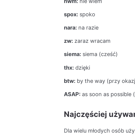
nwm:
nie wiem
spox:
spoko
nara:
na razie
zw:
zaraz wracam
siema:
siema (cześć)
thx:
dzięki
btw:
by the way (przy okazj
ASAP:
as soon as possible (
Najczęściej używa
Dla wielu młodych osób używ