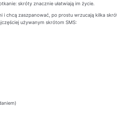
kanie: skróty znacznie ułatwiają im życie.
i i chcą zaszpanować, po prostu wrzucają kilka skr
najczęściej używanym skrótom SMS:
daniem)