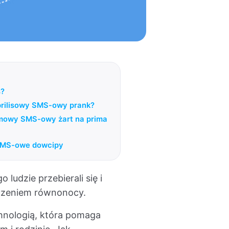
s?
aprilisowy SMS-owy prank?
mowy SMS-owy żart na prima
 SMS-owe dowcipy
 ludzie przebierali się i
czczeniem równonocy.
hnologią, która pomaga