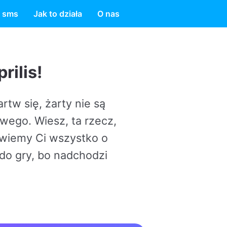
 sms
Jak to działa
O nas
 są
zecz,
ko o
dzi