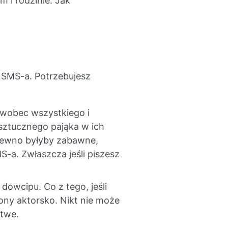
 i rodzinie. Jak
e SMS-a. Potrzebujesz
i wobec wszystkiego i
 sztucznego pająka w ich
 pewno byłyby zabawne,
-a. Zwłaszcza jeśli piszesz
owcipu. Co z tego, jeśli
iony aktorsko. Nikt nie może
atwe.