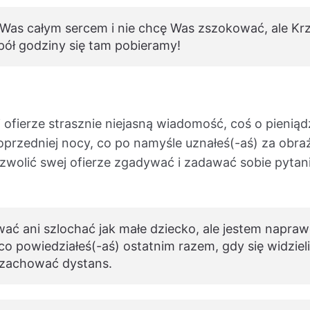
as całym sercem i nie chcę Was zszokować, ale Krzys
 pół godziny się tam pobieramy!
ofierze strasznie niejasną wiadomość, coś o pieniądz
oprzedniej nocy, co po namyśle uznałeś(-aś) za obraź
ozwolić swej ofierze zgadywać i zadawać sobie pytani
ać ani szlochać jak małe dziecko, ale jestem napra
 powiedziałeś(-aś) ostatnim razem, gdy się widzieli
s zachować dystans.