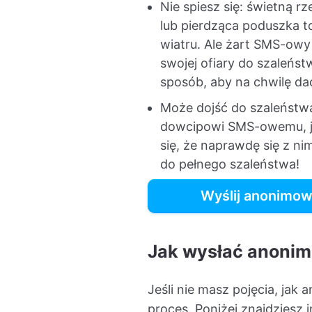
Nie spiesz się: świetną 
lub pierdząca poduszka t
wiatru. Ale żart SMS-owy
swojej ofiary do szaleńs
sposób, aby na chwilę da
Może dojść do szaleństwa
dowcipowi SMS-owemu, jes
się, że naprawdę się z n
do pełnego szaleństwa!
Wyślij anonimow
Jak wysłać anonim
Jeśli nie masz pojęcia, ja
proces. Poniżej znajdziesz i