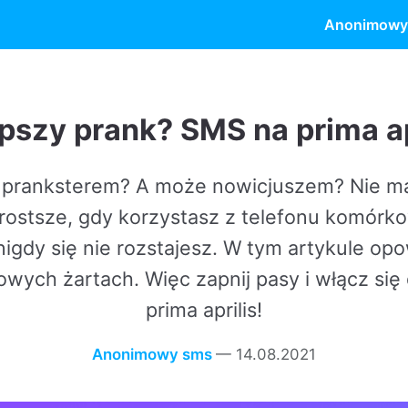
Anonimowy
prank? SMS na prima aprilis!
em? A może nowicjuszem? Nie martw się, żarty nie
 gdy korzystasz z telefonu komórkowego. Wiesz, ta r
ę nie rozstajesz. W tym artykule opowiemy Ci wszyst
ch. Więc zapnij pasy i włącz się do gry, bo nadcho
prima aprilis!
Anonimowy sms
—
14.08.2021