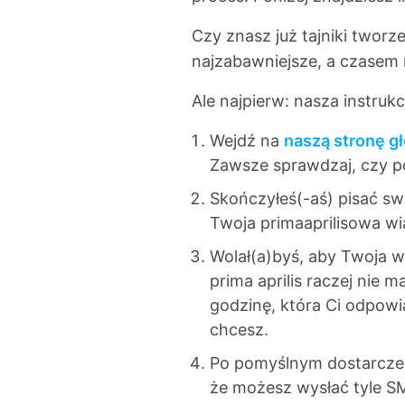
Czy znasz już tajniki twor
najzabawniejsze, a czasem na
Ale najpierw: nasza instru
Wejdź na
naszą stronę g
Zawsze sprawdzaj, czy po
Skończyłeś(-aś) pisać swó
Twoja primaaprilisowa wi
Wolał(a)byś, aby Twoja w
prima aprilis raczej nie 
godzinę, która Ci odpowi
chcesz.
Po pomyślnym dostarczen
że możesz wysłać tyle SMS