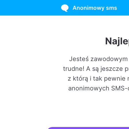
Anonimowy sms
Najlepszy 
Jesteś zawodowym prankster
trudne! A są jeszcze prostsze,
z którą i tak pewnie nigdy si
anonimowych SMS-owych żarta