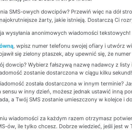
zenia SMS-owych dowcipów? Przewiń więc na dół stro
jokrutniejsze żarty, jakie istnieją. Dostarczą Ci rozryw
kcja wysyłania anonimowych wiadomości tekstowych!
łówną
, wpisz numer telefonu swojej ofiary i utwórz
jawił się zielony ptaszek, aby upewnić się, że numer
j dowcip? Wybierz fałszywą nazwę nadawcy z listy i po
adomość zostanie dostarczona w ciągu kilku sekund!
iadomość została dostarczona w innym terminie? Jas
ma sensu w inny dzień, możesz jednak ustawić inną po
ada, a Twój SMS zostanie umieszczony w kolejce i do
iu wiadomości za każdym razem otrzymasz potwierdze
-ów, ile tylko chcesz. Dobrze wiedzieć, jeśli jest w 