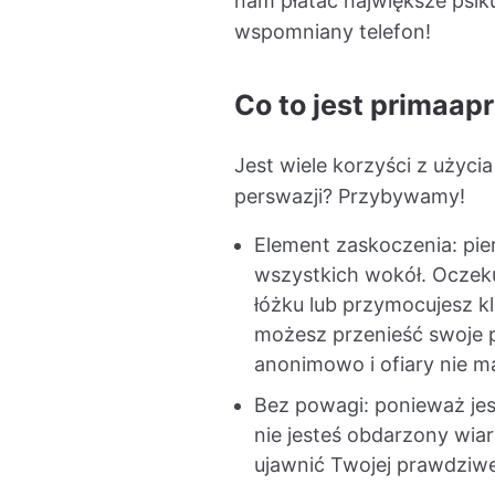
nam płatać największe psik
wspomniany telefon!
Co to jest primaa
Jest wiele korzyści z użyc
perswazji? Przybywamy!
Element zaskoczenia: pier
wszystkich wokół. Oczeku
łóżku lub przymocujesz k
możesz przenieść swoje p
anonimowo i ofiary nie ma
Bez powagi: ponieważ jes
nie jesteś obdarzony wiar
ujawnić Twojej prawdziwe