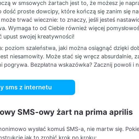
rzeczą w smsowych żartach jest to, że możesz je nap
o dość proste dowcipy, które kończą się zanim się 
 może trwać wiecznie: to znaczy, jeśli jesteś nasta
twa. Wymaga to od Ciebie również więcej pomysłowośc
ć upust swojej kreatywności!
: poziom szaleństwa, jaki można osiągnąć dzięki d
t niesamowity. Może stać się wręcz absurdalnie, za
imi pogrywa. Bezpłatna wskazówka? Zacznij powoli i n
y sms z internetu
owy SMS-owy żart na prima aprilis
k anonimowo wysłać komuś SMS-a, nie martw się. Pokie
nstrukcję jak to zrobić krok po kroku: