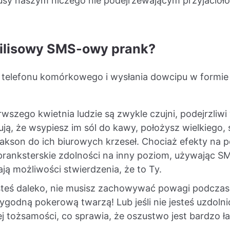
usy naszym niczego nie podejrzewającym przyjaciołom
prilisowy SMS-owy prank?
ia telefonu komórkowego i wysłania dowcipu w formi
wszego kwietnia ludzie są zwykle czujni, podejrzliw
ją, że wsypiesz im sól do kawy, położysz wielkiego,
lakson do ich biurowych krzeseł. Chociaż efekty na
ranksterskie zdolności na inny poziom, używając SMS
ją możliwości stwierdzenia, że to Ty.
teś daleko, nie musisz zachowywać powagi podczas d
ygodną pokerową twarzą! Lub jeśli nie jesteś uzdoln
j tożsamości, co sprawia, że oszustwo jest bardzo ł