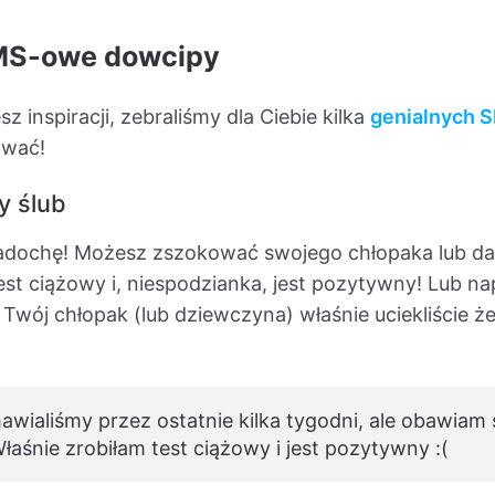
SMS-owe dowcipy
z inspiracji, zebraliśmy dla Ciebie kilka
genialnych 
rować!
y ślub
e radochę! Możesz zszokować swojego chłopaka lub
st ciążowy i, niespodzianka, jest pozytywny! Lub na
 Twój chłopak (lub dziewczyna) właśnie uciekliście że
awialiśmy przez ostatnie kilka tygodni, ale obawiam
aśnie zrobiłam test ciążowy i jest pozytywny :(