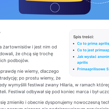
?
Spis treści:
Co to prima aprili
la żartownisiów i jest nim od
Co to jest prima
owali, że chcą się trochę
Jak wysłać anoni
ich podbojów.
aprilis
Primaaprilisowe
aprawdę nie wiemy, dlaczego
tradycję; po prostu wiemy, że
iedy wymyślili festiwal zwany Hilaria, w ramach którego
teli. Festiwal odbywał się pod koniec marca i był u
 się zmieniło i obecnie dysponujemy nowoczesną tec