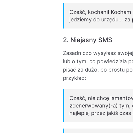
Cześć, kochani! Kocham W
jedziemy do urzędu... za
2. Niejasny SMS
Zasadniczo wysyłasz swojej 
lub o tym, co powiedziała p
pisać za dużo, po prostu p
przykład:
Cześć, nie chcę lamentow
zdenerwowany(-a) tym, co
najlepiej przez jakiś cza