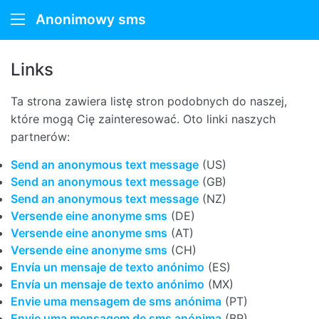
Anonimowy sms
Anonimowy sms
Links
Jak to działa
Ta strona zawiera listę stron podobnych do naszej,
O nas
które mogą Cię zainteresować. Oto linki naszych
partnerów:
Send an anonymous text message
(US)
Send an anonymous text message
(GB)
Send an anonymous text message
(NZ)
Versende eine anonyme sms
(DE)
Versende eine anonyme sms
(AT)
Versende eine anonyme sms
(CH)
Envía un mensaje de texto anónimo
(ES)
Envía un mensaje de texto anónimo
(MX)
Envie uma mensagem de sms anónima
(PT)
Envie uma mensagem de sms anónima
(BR)